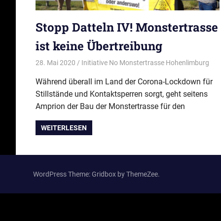
Stopp Datteln IV! Monstertrasse
ist keine Übertreibung
28. Mai 2020
Initiative No Monstertrasse Hohenlimburg
Akt
Während überall im Land der Corona-Lockdown für
Stillstände und Kontaktsperren sorgt, geht seitens
Amprion der Bau der Monstertrasse für den
WEITERLESEN
WordPress Theme: Gridbox by ThemeZee.