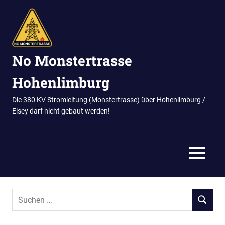
Zum
Inhalt
springen
No Monstertrasse
Hohenlimburg
Die 380 KV Stromleitung (Monstertrasse) über Hohenlimburg /
Elsey darf nicht gebaut werden!
MENU
Suchen
SUCHEN
nach: