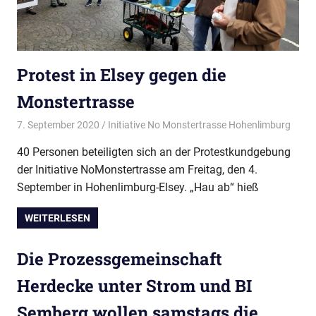
Protest in Elsey gegen die
Monstertrasse
7. September 2020
Initiative No Monstertrasse Hohenlimburg
Allge
40 Personen beteiligten sich an der Protestkundgebung
der Initiative NoMonstertrasse am Freitag, den 4.
September in Hohenlimburg-Elsey. „Hau ab“ hieß
WEITERLESEN
Die Prozessgemeinschaft
Herdecke unter Strom und BI
Semberg wollen samstags die