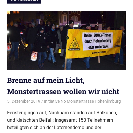
Brenne auf mein Licht,
Monstertrassen wollen wir nicht
5. Dezember 2019
Initiative No Monstertrasse Hohenlimburg
Presse
Fenster gingen auf, Nachbarn standen auf Balkonen,
und klatschten Beifall: Insgesamt 150 Teilnehmern
beteiligten sich an der Laternendemo und der