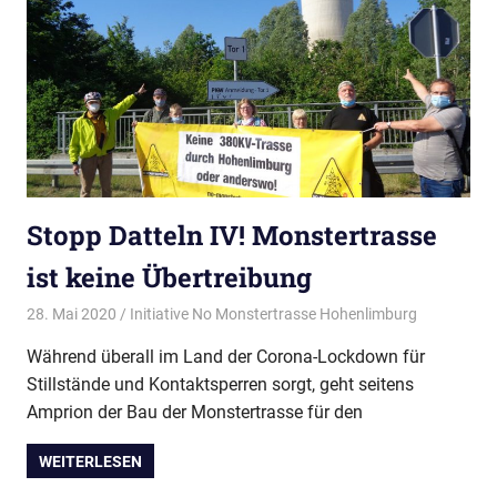
Stopp Datteln IV! Monstertrasse
ist keine Übertreibung
28. Mai 2020
Initiative No Monstertrasse Hohenlimburg
Aktuelles
,
Pressemitt
Während überall im Land der Corona-Lockdown für
Stillstände und Kontaktsperren sorgt, geht seitens
Amprion der Bau der Monstertrasse für den
WEITERLESEN