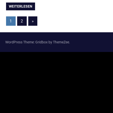
WEITERLESEN
Beitragsnavigation
Nächste
1
2
»
Beiträge
WordPress Theme: Gridbox by ThemeZee.