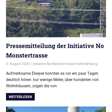
Pressemitteilung der Initiative No
Monstertrasse
3. August 2020
Initiative No Monstertrasse Hohenlimburg
Aktuelles
Pressemi
Aufmerksame Elseyer konnten es vor ein paar Tagen
deutlich hören: nur wenige Meter, über hunderten von
Wohnhäusern, zogen die von
WEITERLESEN